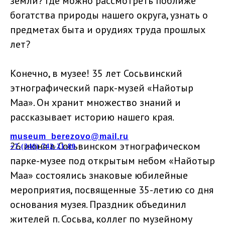
земли? Где можно рассмотреть поближе
богатства природы нашего округа, узнать о
предметах быта и орудиях труда прошлых
лет?
Конечно, в музее! 35 лет Сосьвинский
этнографический парк-музей «Найотыр
Маа». Он хранит множество знаний и
рассказывает историю нашего края.
Берёзовский музей
museum_berezovo@mail.ru
26 июня в Сосьвинском этнографическом
+7 (346) 742-21-80
парке-музее под открытым небом «Найотыр
Маа» состоялись знаковые юбилейные
мероприятия, посвященные 35-летию со дня
основания музея. Праздник объединил
жителей п. Сосьва, коллег по музейному