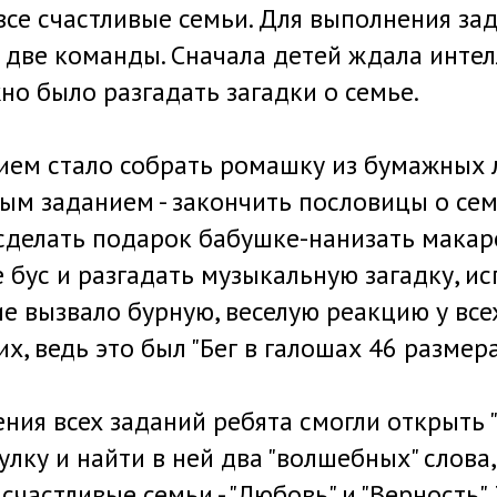
се счастливые семьи. Для выполнения за
 две команды. Сначала детей ждала инте
но было разгадать загадки о семье.
ем стало собрать ромашку из бумажных 
рым заданием - закончить пословицы о сем
сделать подарок бабушке-нанизать макар
е бус и разгадать музыкальную загадку, и
ие вызвало бурную, веселую реакцию у все
, ведь это был "Бег в галошах 46 размера
ния всех заданий ребята смогли открыть
лку и найти в ней два "волшебных" слова
счастливые семьи - "Любовь" и "Верность".