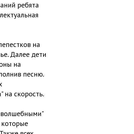
даний ребята
ллектуальная
лепестков на
ье. Далее дети
оны на
сполнив песню.
х
" на скорость.
 "волшебными"
, которые
 Также всех