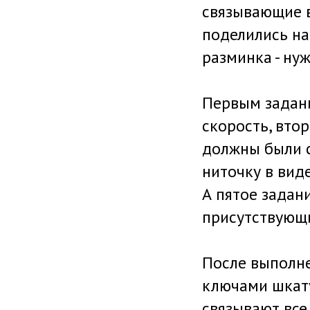
связывающие в
поделились на
разминка - нуж
Первым задани
скорость, вто
должны были 
ниточку в вид
А пятое задан
присутствующих
После выполне
ключами шкату
связывают все 