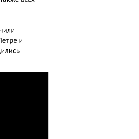
учили
Петре и
дились