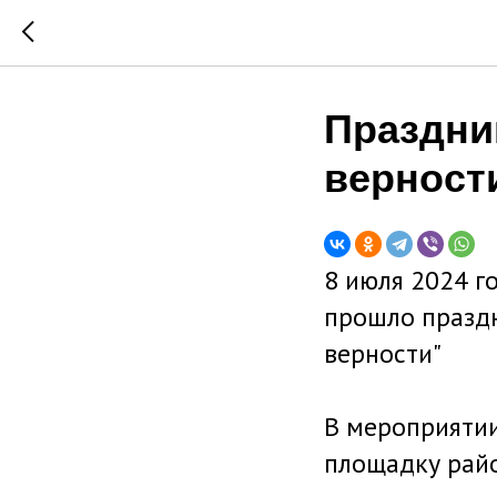
Праздни
верност
8 июля 2024 г
прошло праздн
верности"
В мероприятии
площадку райо