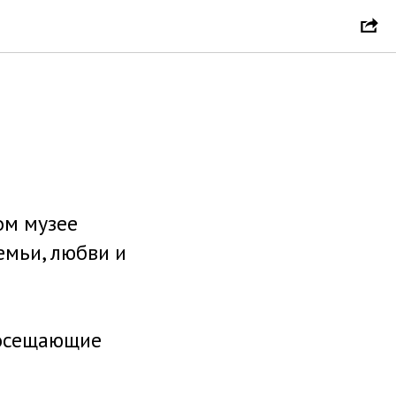
ом музее
емьи, любви и
посещающие