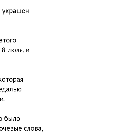
л украшен
 этого
8 июля, и
 которая
Медалью
е.
о было
ючевые слова,