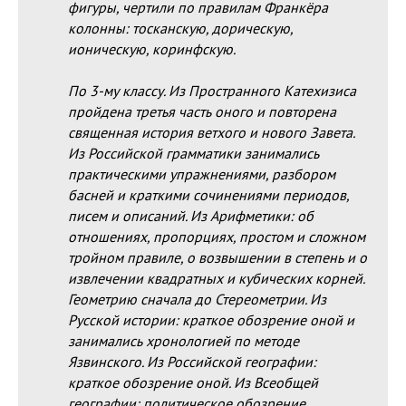
фигуры, чертили по правилам Франкёра
колонны: тосканскую, дорическую,
ионическую, коринфскую.
По 3-му классу. Из Пространного Катехизиса
пройдена третья часть оного и повторена
священная история ветхого и нового Завета.
Из Российской грамматики занимались
практическими упражнениями, разбором
басней и краткими сочинениями периодов,
писем и описаний. Из Арифметики: об
отношениях, пропорциях, простом и сложном
тройном правиле, о возвышении в степень и о
извлечении квадратных и кубических корней.
Геометрию сначала до Стереометрии. Из
Русской истории: краткое обозрение оной и
занимались хронологией по методе
Язвинского. Из Российской географии:
краткое обозрение оной. Из Всеобщей
географии: политическое обозрение