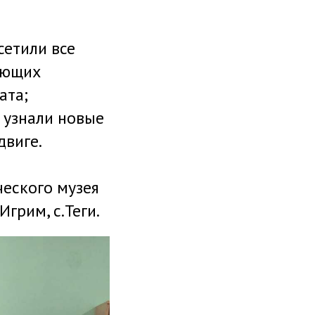
сетили все
ующих
ата;
 узнали новые
двиге.
ческого музея
грим, с.Теги.