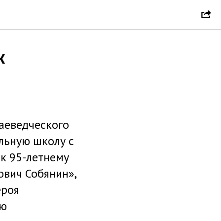
к
раеведческого
льную школу с
к 95-летнему
ович Собянин»,
ероя
ию