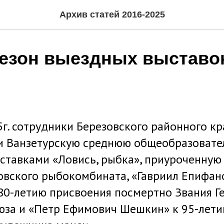
Архив статей 2016-2025
езон выездных выставо
5г. сотрудники Березовского районного к
и Ванзетурскую среднюю общеобразовате
тавками «Ловись, рыбка», приуроченную 
вского рыбокомбината, «Гавриил Епифан
0-летию присвоения посмертно Звания Г
юза и «Петр Ефимович Шешкин» к 95-лет