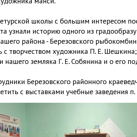
художника манси.
етурской школы с большим интересом по
ята узнали историю одного из градообраз
ашего района - Березовского рыбокомбин
 с творчеством художника П. Е. Шешкина;
 нашего земляка Г. Е. Собянина и о его по
рудники Березовского районного краевед
тить с выставками учебные заведения п. И