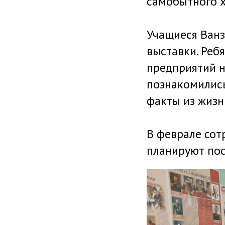
самобытного 
Учащиеся Ванз
выставки. Реб
предприятий н
познакомились
факты из жизни
В феврале сот
планируют посе