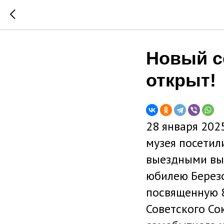
Новый с
открыт!
28 января 202
музея посетил
выездными выс
юбилею Березо
посвященную 8
Советского Со