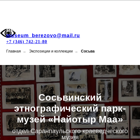
Берёзовский музей
museum_berezovo@mail.ru
+7 (346) 742-21-80
Главная
→
Экспозиции и коллекции
→
Сосьва
Сосьвинский
этнографический парк-
музей «Найотыр Маа»
отдел Саранпаульского краеведческого
музея